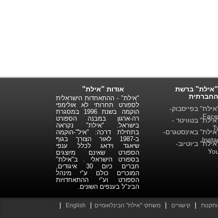
"אילת" ברשת
אודות "אילת"
החברתית
"אילת" - ההתאחדות הישראלית
לספורט תחרותי לא אולימפי
ילת" בפייסבוק-
הוקמה בשנת 1996 במסגרת
Face
רה-ארגון במבנה הספורט
ילת" בטוויטר -
בישראל. "אילת" נקראה
T
ילת" באינסטגרם-
בתחילת דרכה: "איל"-הוקמה
ב-1987 לאור הצורך בגוף
Inst
ילת" ביוטיוב-
שיאגד וידאג לכלל ענפי
Yo
הספורט שאינם מיוצגים
בספורט הישראלי . ב"אילת"
חברים כיום 30 איגודים,
המוכרים כולם ע"י מינהל
הספורט וע"י ההתאחדויות
הבינ"ל בענפים השונים.
|
|
|
|
ותקנות
קישורים
משחקי "אילת" הבינלאומיים
English