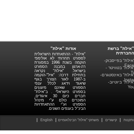
"אילת" ברשת
אודות "אילת"
החברתית
"אילת" - ההתאחדות הישראלית
לספורט תחרותי לא אולימפי
ילת" בפייסבוק-
הוקמה בשנת 1996 במסגרת
Face
רה-ארגון במבנה הספורט
ילת" בטוויטר -
בישראל. "אילת" נקראה
T
ילת" באינסטגרם-
בתחילת דרכה: "איל"-הוקמה
ב-1987 לאור הצורך בגוף
Inst
ילת" ביוטיוב-
שיאגד וידאג לכלל ענפי
Yo
הספורט שאינם מיוצגים
בספורט הישראלי . ב"אילת"
חברים כיום 30 איגודים,
המוכרים כולם ע"י מינהל
הספורט וע"י ההתאחדויות
הבינ"ל בענפים השונים.
|
|
|
|
ותקנות
קישורים
משחקי "אילת" הבינלאומיים
English