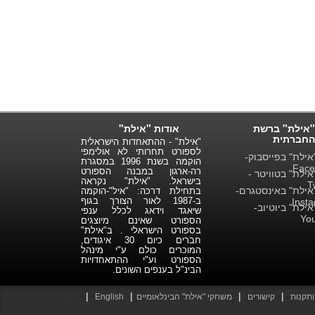
"אילת" ברשת
אודות "אילת"
החברתית
"אילת" - ההתאחדות הישראלית
לספורט תחרותי לא אולימפי
ילת" בפייסבוק-
הוקמה בשנת 1996 במסגרת
Face
רה-ארגון במבנה הספורט
ילת" בטוויטר -
בישראל. "אילת" נקראה
T
ילת" באינסטגרם-
בתחילת דרכה: "איל"-הוקמה
ב-1987 לאור הצורך בגוף
Inst
ילת" ביוטיוב-
שיאגד וידאג לכלל ענפי
Yo
הספורט שאינם מיוצגים
בספורט הישראלי . ב"אילת"
חברים כיום 30 איגודים,
המוכרים כולם ע"י מינהל
הספורט וע"י ההתאחדויות
הבינ"ל בענפים השונים.
|
|
|
|
ותקנות
קישורים
משחקי "אילת" הבינלאומיים
English