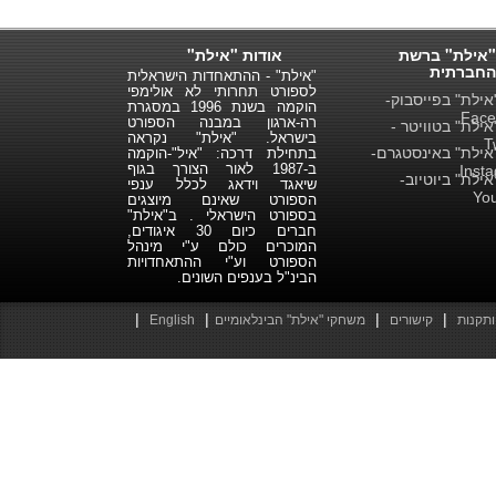
"אילת" ברשת
אודות "אילת"
החברתית
"אילת" - ההתאחדות הישראלית
לספורט תחרותי לא אולימפי
ילת" בפייסבוק-
הוקמה בשנת 1996 במסגרת
Face
רה-ארגון במבנה הספורט
ילת" בטוויטר -
בישראל. "אילת" נקראה
T
ילת" באינסטגרם-
בתחילת דרכה: "איל"-הוקמה
ב-1987 לאור הצורך בגוף
Inst
ילת" ביוטיוב-
שיאגד וידאג לכלל ענפי
Yo
הספורט שאינם מיוצגים
בספורט הישראלי . ב"אילת"
חברים כיום 30 איגודים,
המוכרים כולם ע"י מינהל
הספורט וע"י ההתאחדויות
הבינ"ל בענפים השונים.
|
|
|
|
ותקנות
קישורים
משחקי "אילת" הבינלאומיים
English