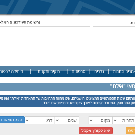
ות
[רשימת העידכונים המלא
|
|
|
|
מרים וכתבות
גלריה
סרטונים
חוקים ותקנות
היחידה לספור
טאי "אילת"
רסום שמות הספורטאים המצוינים והישגיהם, אינו מהווה התחייבות של התאחדות "אילת" ו/או מי
ן הסר ספק, המדובר בפרסום לצורך ציון הישגי הספורטאים בלבד.