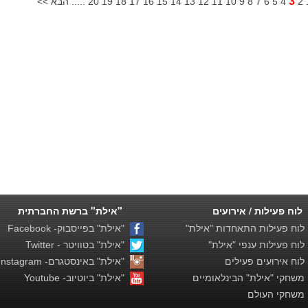
3
2
4
5
6
7
8
9
10
11
12
13
14
15
16
17
18
19
20
..... הבא >>
לוח פעילות / אירועים
"אילת" ברשת החברתית
וח פעילות התאחדות "אילת"
"אילת" בפייסבוק- Facebook
וח פעילות ענפי "אילת"
"אילת" בטוויטר - Twitter
וח אירועים פעילים
"אילת" באינסטגרם- Instagram
שחקי "אילת" הבינלאומיים
"אילת" ביוטיוב- Youtube
שחקי העולם