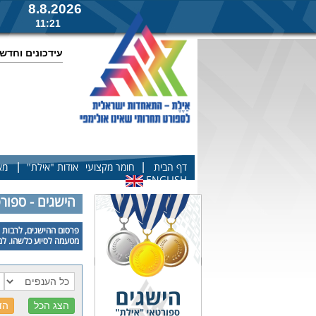
8.8.2026
11:21
עידכונים וחדש
|
|
דף הבית
חומר מקצועי
אודות "אילת"
מא
ENGLISH
הישגים - ספור
פרסום ההישגים, לרבות פ
מטעמה לסיוע כלשהו. למע