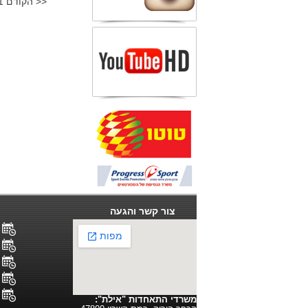
<< הקודם
1
צור קשר והגעה
ל
ל
ל
מ
מ
משרדי התאחדות "אילת":