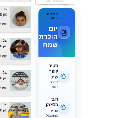
שם:
חוגגים
מקום:
היום
תאריך
יום
🎂
הולדת
שם:
שמח
מקום:
תאריך
סטיב
קופר
שם:
🎂
ענף:
מקום:
כדורת
דשא
תאריך
רובי
שם:
סלצמן
🎂
מקום:
ענף:
סופטבול