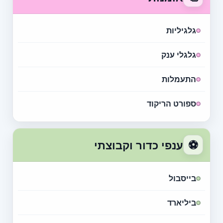
גלגיליות
גלגלי ענק
התעמלות
ספורט הריקוד
⚽
ענפי כדור וקבוצתי
בייסבול
ביליארד