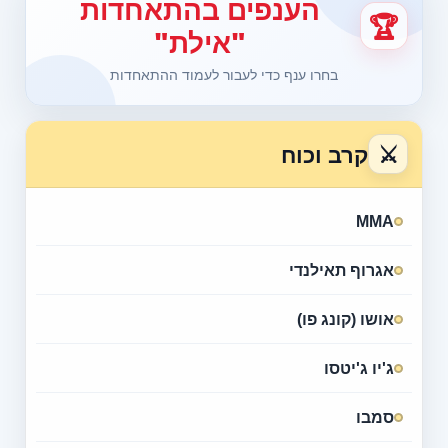
הענפים בהתאחדות
🏆
"אילת"
בחרו ענף כדי לעבור לעמוד ההתאחדות
⚔
קרב וכוח
MMA
אגרוף תאילנדי
אושו (קונג פו)
ג'יו ג'יטסו
סמבו