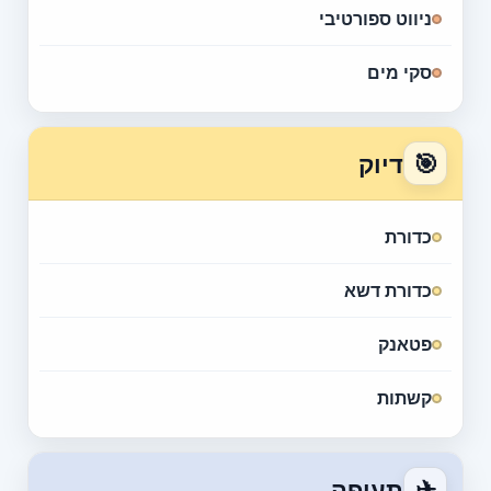
ניווט ספורטיבי
סקי מים
🎯
דיוק
כדורת
כדורת דשא
פטאנק
קשתות
✈
תעופה