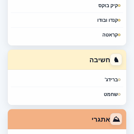
קיק בוקס
קנדו ובודו
קראטה
♞
חשיבה
ברידג'
שחמט
⛰
אתגרי