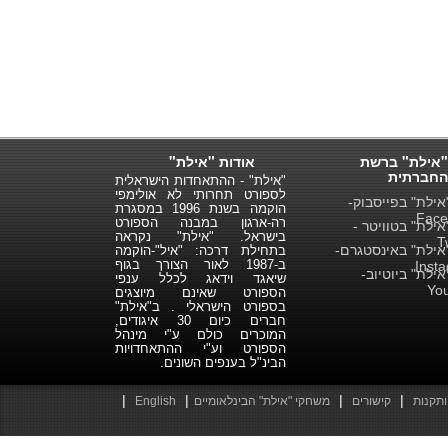
"אילת" ברשת
אודות "אילת"
החברתית
"אילת" - ההתאחדות הישראלית
לספורט תחרותי לא אולימפי
ילת" בפייסבוק-
הוקמה בשנת 1996 במסגרת
Face
רה-ארגון במבנה הספורט
ילת" בטוויטר -
בישראל. "אילת" נקראה
T
ילת" באינסטגרם-
בתחילת דרכה: "איל"-הוקמה
ב-1987 לאור הצורך בגוף
Inst
ילת" ביוטיוב-
שיאגד וידאג לכלל ענפי
Yo
הספורט שאינם מיוצגים
בספורט הישראלי . ב"אילת"
חברים כיום 30 איגודים,
המוכרים כולם ע"י מינהל
הספורט וע"י ההתאחדויות
הבינ"ל בענפים השונים.
|
|
|
|
ותקנות
קישורים
משחקי "אילת" הבינלאומיים
English