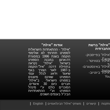
"אילת" ברשת
אודות "אילת"
החברתית
"אילת" - ההתאחדות הישראלית
לספורט תחרותי לא אולימפי
ילת" בפייסבוק-
הוקמה בשנת 1996 במסגרת
Face
רה-ארגון במבנה הספורט
ילת" בטוויטר -
בישראל. "אילת" נקראה
T
ילת" באינסטגרם-
בתחילת דרכה: "איל"-הוקמה
ב-1987 לאור הצורך בגוף
Inst
ילת" ביוטיוב-
שיאגד וידאג לכלל ענפי
Yo
הספורט שאינם מיוצגים
בספורט הישראלי . ב"אילת"
חברים כיום 30 איגודים,
המוכרים כולם ע"י מינהל
הספורט וע"י ההתאחדויות
הבינ"ל בענפים השונים.
|
|
|
|
ותקנות
קישורים
משחקי "אילת" הבינלאומיים
English