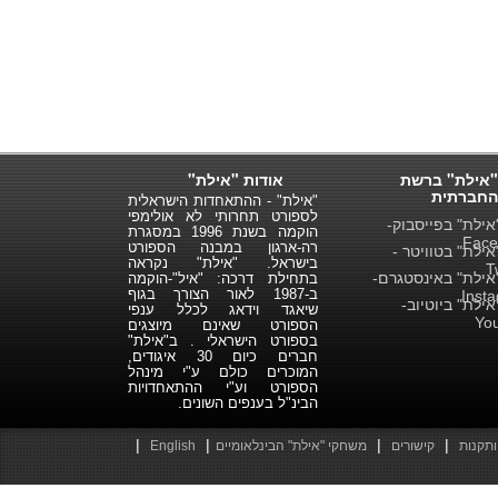
"אילת" ברשת
אודות "אילת"
החברתית
"אילת" - ההתאחדות הישראלית
לספורט תחרותי לא אולימפי
ילת" בפייסבוק-
הוקמה בשנת 1996 במסגרת
Face
רה-ארגון במבנה הספורט
ילת" בטוויטר -
בישראל. "אילת" נקראה
T
ילת" באינסטגרם-
בתחילת דרכה: "איל"-הוקמה
ב-1987 לאור הצורך בגוף
Inst
ילת" ביוטיוב-
שיאגד וידאג לכלל ענפי
Yo
הספורט שאינם מיוצגים
בספורט הישראלי . ב"אילת"
חברים כיום 30 איגודים,
המוכרים כולם ע"י מינהל
הספורט וע"י ההתאחדויות
הבינ"ל בענפים השונים.
|
|
|
|
ותקנות
קישורים
משחקי "אילת" הבינלאומיים
English