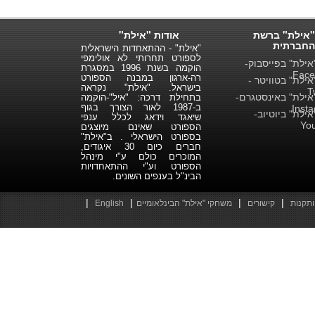
"אילת" ברשת
אודות "אילת"
החברתית
"אילת" - ההתאחדות הישראלית
לספורט תחרותי לא אולימפי
ילת" בפייסבוק-
הוקמה בשנת 1996 במסגרת
Face
רה-ארגון במבנה הספורט
ילת" בטוויטר -
בישראל. "אילת" נקראה
T
ילת" באינסטגרם-
בתחילת דרכה: "איל"-הוקמה
ב-1987 לאור הצורך בגוף
Inst
ילת" ביוטיוב-
שיאגד וידאג לכלל ענפי
Yo
הספורט שאינם מיוצגים
בספורט הישראלי . ב"אילת"
חברים כיום 30 איגודים,
המוכרים כולם ע"י מינהל
הספורט וע"י ההתאחדויות
הבינ"ל בענפים השונים.
|
|
|
|
ותקנות
קישורים
משחקי "אילת" הבינלאומיים
English