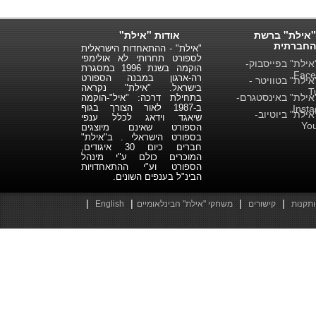
"אילת" ברשת
אודות "אילת"
החברתית
"אילת" - ההתאחדות הישראלית
לספורט תחרותי לא אולימפי
ילת" בפייסבוק-
הוקמה בשנת 1996 במסגרת
Face
רה-ארגון במבנה הספורט
ילת" בטוויטר -
בישראל. "אילת" נקראה
T
ילת" באינסטגרם-
בתחילת דרכה: "איל"-הוקמה
ב-1987 לאור הצורך בגוף
Inst
ילת" ביוטיוב-
שיאגד וידאג לכלל ענפי
Yo
הספורט שאינם מיוצגים
בספורט הישראלי . ב"אילת"
חברים כיום 30 איגודים,
המוכרים כולם ע"י מינהל
הספורט וע"י ההתאחדויות
הבינ"ל בענפים השונים.
|
|
|
|
ותקנות
קישורים
משחקי "אילת" הבינלאומיים
English