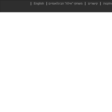
|
|
|
|
ותקנות
קישורים
משחקי "אילת" הבינלאומיים
English