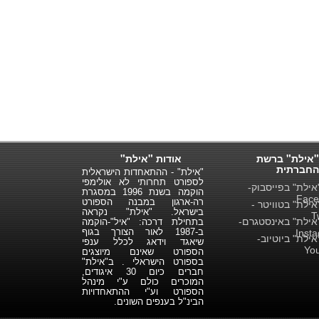
"אילת" ברשת
אודות "אילת"
החברתית
"אילת" - ההתאחדות הישראלית
לספורט תחרותי לא אולימפי
ילת" בפייסבוק-
הוקמה בשנת 1996 במסגרת
Face
רה-ארגון במבנה הספורט
ילת" בטוויטר -
בישראל. "אילת" נקראה
T
ילת" באינסטגרם-
בתחילת דרכה: "איל"-הוקמה
ב-1987 לאור הצורך בגוף
Inst
ילת" ביוטיוב-
שיאגד וידאג לכלל ענפי
Yo
הספורט שאינם מיוצגים
בספורט הישראלי . ב"אילת"
חברים כיום 30 איגודים,
המוכרים כולם ע"י מינהל
הספורט וע"י ההתאחדויות
הבינ"ל בענפים השונים.