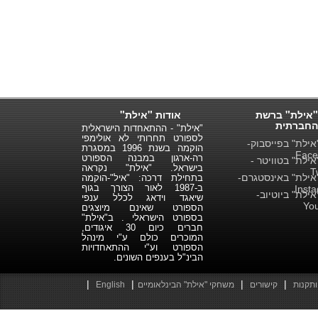
"אילת" ברשת
אודות "אילת"
החברתית
"אילת" - ההתאחדות הישראלית
לספורט תחרותי לא אולימפי
ילת" בפייסבוק-
הוקמה בשנת 1996 במסגרת
Face
רה-ארגון במבנה הספורט
ילת" בטוויטר -
בישראל. "אילת" נקראה
T
ילת" באינסטגרם-
בתחילת דרכה: "איל"-הוקמה
ב-1987 לאור הצורך בגוף
Inst
ילת" ביוטיוב-
שיאגד וידאג לכלל ענפי
Yo
הספורט שאינם מיוצגים
בספורט הישראלי . ב"אילת"
חברים כיום 30 איגודים,
המוכרים כולם ע"י מינהל
הספורט וע"י ההתאחדויות
הבינ"ל בענפים השונים.
|
|
|
|
ותקנות
קישורים
משחקי "אילת" הבינלאומיים
English