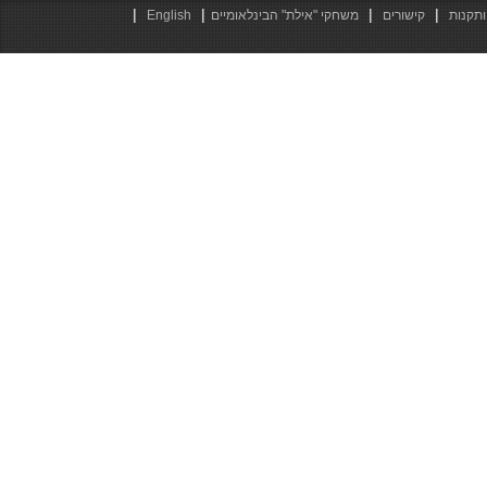
|
|
|
|
ותקנות
קישורים
משחקי "אילת" הבינלאומיים
English