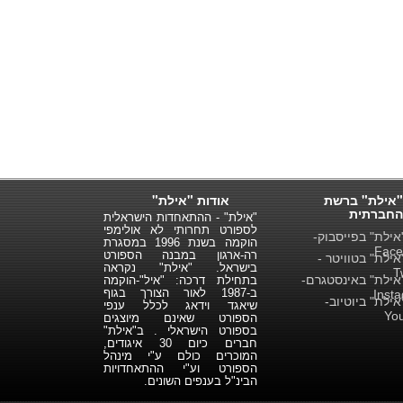
"אילת" ברשת
אודות "אילת"
החברתית
"אילת" - ההתאחדות הישראלית
לספורט תחרותי לא אולימפי
ילת" בפייסבוק-
הוקמה בשנת 1996 במסגרת
Face
רה-ארגון במבנה הספורט
ילת" בטוויטר -
בישראל. "אילת" נקראה
T
ילת" באינסטגרם-
בתחילת דרכה: "איל"-הוקמה
ב-1987 לאור הצורך בגוף
Inst
ילת" ביוטיוב-
שיאגד וידאג לכלל ענפי
Yo
הספורט שאינם מיוצגים
בספורט הישראלי . ב"אילת"
חברים כיום 30 איגודים,
המוכרים כולם ע"י מינהל
הספורט וע"י ההתאחדויות
הבינ"ל בענפים השונים.