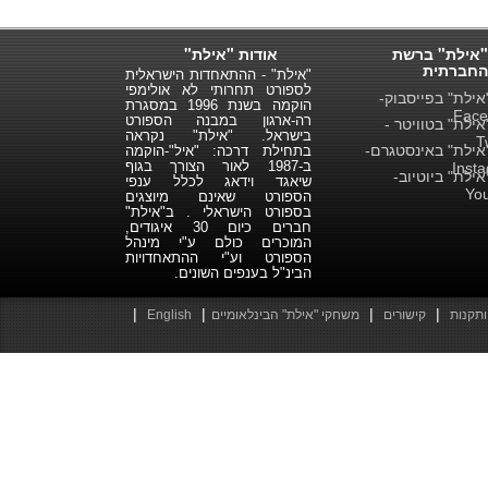
"אילת" ברשת
אודות "אילת"
החברתית
"אילת" - ההתאחדות הישראלית
לספורט תחרותי לא אולימפי
ילת" בפייסבוק-
הוקמה בשנת 1996 במסגרת
Face
רה-ארגון במבנה הספורט
ילת" בטוויטר -
בישראל. "אילת" נקראה
T
ילת" באינסטגרם-
בתחילת דרכה: "איל"-הוקמה
ב-1987 לאור הצורך בגוף
Inst
ילת" ביוטיוב-
שיאגד וידאג לכלל ענפי
Yo
הספורט שאינם מיוצגים
בספורט הישראלי . ב"אילת"
חברים כיום 30 איגודים,
המוכרים כולם ע"י מינהל
הספורט וע"י ההתאחדויות
הבינ"ל בענפים השונים.
|
|
|
|
ותקנות
קישורים
משחקי "אילת" הבינלאומיים
English