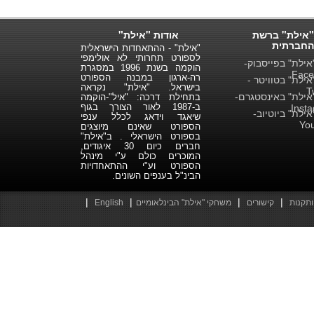
"אילת" ברשת
אודות "אילת"
החברתית
"אילת" - ההתאחדות הישראלית
לספורט תחרותי לא אולימפי
ילת" בפייסבוק-
הוקמה בשנת 1996 במסגרת
Face
רה-ארגון במבנה הספורט
ילת" בטוויטר -
בישראל. "אילת" נקראה
T
ילת" באינסטגרם-
בתחילת דרכה: "איל"-הוקמה
ב-1987 לאור הצורך בגוף
Inst
ילת" ביוטיוב-
שיאגד וידאג לכלל ענפי
Yo
הספורט שאינם מיוצגים
בספורט הישראלי . ב"אילת"
חברים כיום 30 איגודים,
המוכרים כולם ע"י מינהל
הספורט וע"י ההתאחדויות
הבינ"ל בענפים השונים.
|
|
|
|
ותקנות
קישורים
משחקי "אילת" הבינלאומיים
English