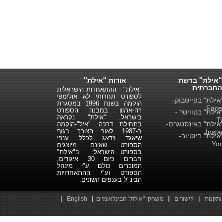
"אילת" ברשת
אודות "אילת"
החברתית
"אילת" - ההתאחדות הישראלית
לספורט תחרותי לא אולימפי
ילת" בפייסבוק-
הוקמה בשנת 1996 במסגרת
Face
רה-ארגון במבנה הספורט
ילת" בטוויטר -
בישראל. "אילת" נקראה
T
ילת" באינסטגרם-
בתחילת דרכה: "איל"-הוקמה
ב-1987 לאור הצורך בגוף
Inst
ילת" ביוטיוב-
שיאגד וידאג לכלל ענפי
Yo
הספורט שאינם מיוצגים
בספורט הישראלי . ב"אילת"
חברים כיום 30 איגודים,
המוכרים כולם ע"י מינהל
הספורט וע"י ההתאחדויות
הבינ"ל בענפים השונים.
|
|
|
|
ותקנות
קישורים
משחקי "אילת" הבינלאומיים
English