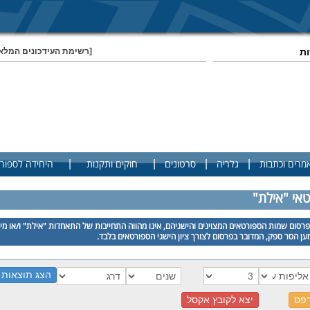
ות
[רשימת העידכונים המלא
|
|
|
|
מרים וכתבות
גלריה
סרטונים
חוקים ותקנות
היחידה לספור
טאי "אילת"
רסום שמות הספורטאים המצוינים והישגיהם, אינו מהווה התחייבות של התאחדות "אילת" ו/או מי
ן הסר ספק, המדובר בפרסום לצורך ציון הישגי הספורטאים בלבד.