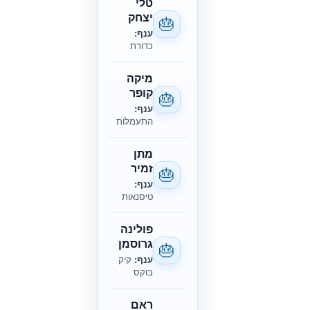
טלי
יצחק
🎂
ענף:
כדורת
מיקה
קופר
🎂
ענף:
התעמלות
מתן
זמיר
🎂
ענף:
טיסנאות
פולינה
גרוסמן
🎂
ענף:
קיק
בוקס
ראם