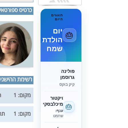
כרטיס ספורטאי
חוגגים
היום
יום
🎂
הולדת
שמח
פולינה
גרוסמן
רשימת ההישגים
קיק בוקס
מקום: 1
ת
ויקטור
מיכלבסקי
🎂
ענף:
מקום: 1
תחר
שחמט