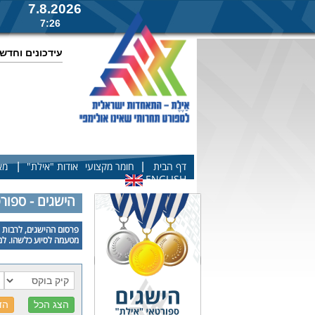
7.8.2026
7:26
עידכונים וחדש
|
|
דף הבית
חומר מקצועי
אודות "אילת"
מא
ENGLISH
הישגים - ספור
פרסום ההישגים, לרבות פ
מטעמה לסיוע כלשהו. למע