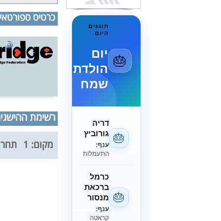
כרטיס ספורטאי
חוגגים
היום
יום
🎂
הולדת
שמח
רשימת ההישגים
דריה
גורוביץ
🎂
מקום: 1
תחרות:
ענף:
התעמלות
כרמל
ברכאת
🎂
מנסור
ענף:
קראטה