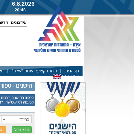
6.8.2026
20:46
עידכונים וחדש
|
|
דף הבית
חומר מקצועי
אודות "אילת"
מא
ENGLISH
הישגים - ספור
פרסום ההישגים, לרבות פ
מטעמה לסיוע כלשהו. למע