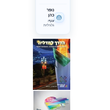
נופר
כהן
🎂
ענף:
גלגיליות