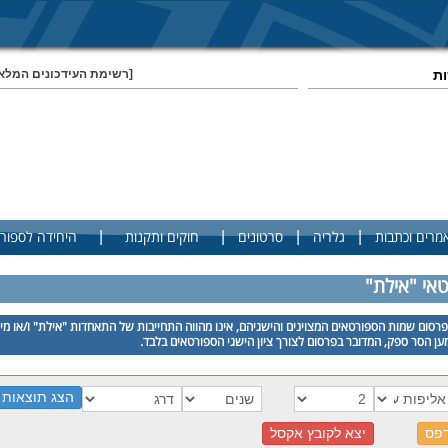
ות
[רשימת העידכונים המלא
|
|
|
|
מרים וכתבות
גלריה
סרטונים
חוקים ותקנות
היחידה לספור
טאי "אילת"
רסום שמות הספורטאים המצוינים והישגיהם, אינו מהווה התחייבות של התאחדות "אילת" ו/או מי
ן הסר ספק, המדובר בפרסום לצורך ציון הישגי הספורטאים בלבד.