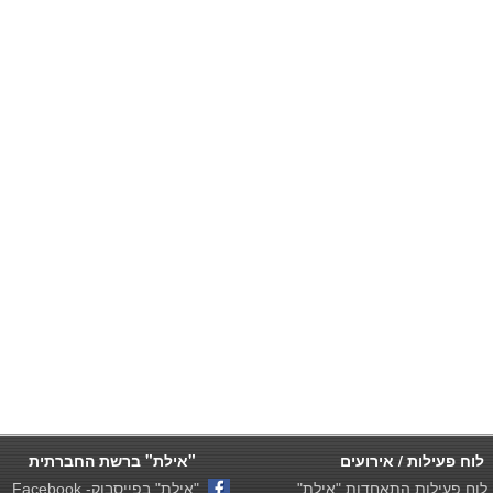
לוח פעילות / אירועים
"אילת" ברשת החברתית
וח פעילות התאחדות "אילת"
"אילת" בפייסבוק- Facebook