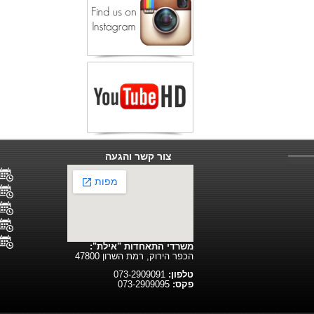
צור קשר והגעה
משרדי התאחדות "אילת":
הכפר הירוק, רמת השרון 47800
טלפון:
073-2909091
פקס:
073-2909095