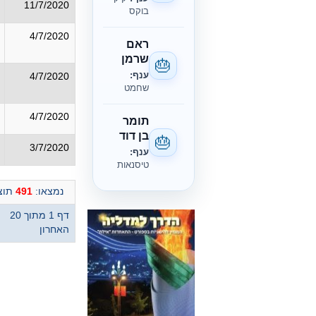
11/7/2020
בוקס
4/7/2020
ראם
שרמן
🎂
ענף:
4/7/2020
שחמט
4/7/2020
תומר
בן דוד
🎂
3/7/2020
ענף:
טיסנאות
נמצאו:
491
תוצא
דף 1 מתוך 20
האחרון