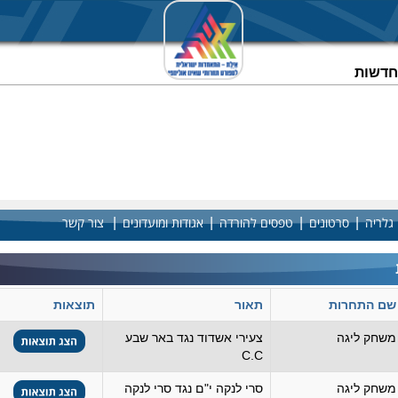
וחדשות
|
|
|
|
גלריה
סרטונים
טפסים להורדה
אגודות ומועדונים
צור קשר
שם התחרות
תאור
תוצאות
משחק ליגה
צעירי אשדוד נגד באר שבע
C.C
משחק ליגה
סרי לנקה י"ם נגד סרי לנקה