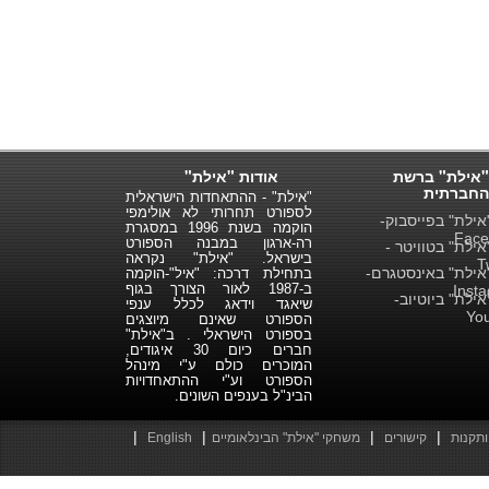
"אילת" ברשת
אודות "אילת"
החברתית
"אילת" - ההתאחדות הישראלית
לספורט תחרותי לא אולימפי
ילת" בפייסבוק-
הוקמה בשנת 1996 במסגרת
Face
רה-ארגון במבנה הספורט
ילת" בטוויטר -
בישראל. "אילת" נקראה
T
ילת" באינסטגרם-
בתחילת דרכה: "איל"-הוקמה
ב-1987 לאור הצורך בגוף
Inst
ילת" ביוטיוב-
שיאגד וידאג לכלל ענפי
Yo
הספורט שאינם מיוצגים
בספורט הישראלי . ב"אילת"
חברים כיום 30 איגודים,
המוכרים כולם ע"י מינהל
הספורט וע"י ההתאחדויות
הבינ"ל בענפים השונים.
|
|
|
|
ותקנות
קישורים
משחקי "אילת" הבינלאומיים
English