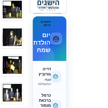
חוגגים
היום
יום
🎂
הולדת
שמח
דריה
גורוביץ
🎂
ענף:
התעמלות
כרמל
ברכאת
🎂
מנסור