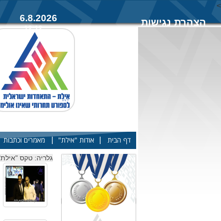
<
6.8.2026
הצהרת נגישות
12:12
|
|
דף הבית
אודות "אילת"
מאמרים וכתבות
גלריה: טקס "אילת" השנתי 14