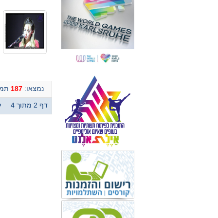
נמצאו:
187
תמו
דף 2 מתוך 4
ל