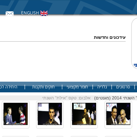
ENGLISH
עידכונים וחדשות
|
|
|
|
|
סרטונים
גלריה
חומר מקצועי
חוקים ותקנות
היחידה לס
20 (מגנטים)
אלבום: טקס "אילת" השנתי