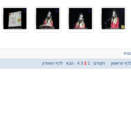
נות
דף הראשון
הקודם
1
2
3
4
הבא
לדף האחרון