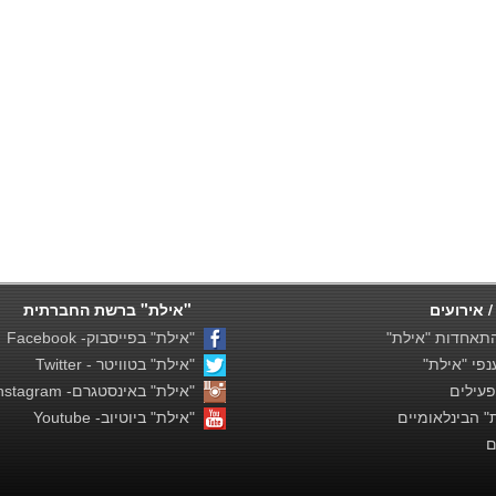
/ אירועים
"אילת" ברשת החברתית
תאחדות "אילת"
"אילת" בפייסבוק- Facebook
פי "אילת"
"אילת" בטוויטר - Twitter
פעילים
"אילת" באינסטגרם- Instagram
 הבינלאומיים
"אילת" ביוטיוב- Youtube
ם