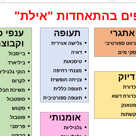
ים בהתאחדות "אילת"
אתגרי
תעופה
ענפי כ
וקבוצת
•
ניווט ספורטיבי
גלישה אווירית
•
•
סקי מים
דאיה
בייסבול
•
•
טיסנאות
ביליארד
•
•
מצנחי רחיפה
הוקי גלגיליו
דיוק
•
•
צניחה חופשית
לקרוס
כדורת
•
•
תעופה כללית
משיכת חבל
כדורת דשא
•
•
תעופה ספורטיבית
סופטבול
פטאנק
•
סקווש
קשתות
אומנותי
•
פוטבול
•
•
פריסבי
גלגיליות
•
קריקט