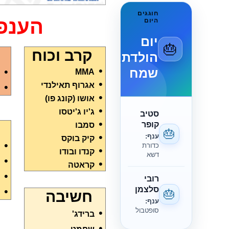
חוגגים
הענפ
היום
יום
🎂
קרב וכוח
הולדת
שמח
•
•
MMA
•
אגרוף תאילנדי
•
•
אושו (קונג פו)
•
ג'יו ג'יטסו
סטיב
•
קופר
סמבו
🎂
•
ענף:
קיק בוקס
•
כדורת
•
קנדו ובודו
דשא
•
•
קראטה
•
רובי
סלצמן
•
🎂
חשיבה
ענף:
סופטבול
•
ברידג'
•