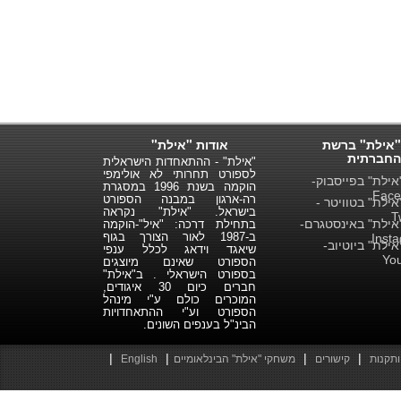
"אילת" ברשת
אודות "אילת"
החברתית
"אילת" - ההתאחדות הישראלית
לספורט תחרותי לא אולימפי
ילת" בפייסבוק-
הוקמה בשנת 1996 במסגרת
Face
רה-ארגון במבנה הספורט
ילת" בטוויטר -
בישראל. "אילת" נקראה
T
ילת" באינסטגרם-
בתחילת דרכה: "איל"-הוקמה
ב-1987 לאור הצורך בגוף
Inst
ילת" ביוטיוב-
שיאגד וידאג לכלל ענפי
Yo
הספורט שאינם מיוצגים
בספורט הישראלי . ב"אילת"
חברים כיום 30 איגודים,
המוכרים כולם ע"י מינהל
הספורט וע"י ההתאחדויות
הבינ"ל בענפים השונים.
|
|
|
|
ותקנות
קישורים
משחקי "אילת" הבינלאומיים
English