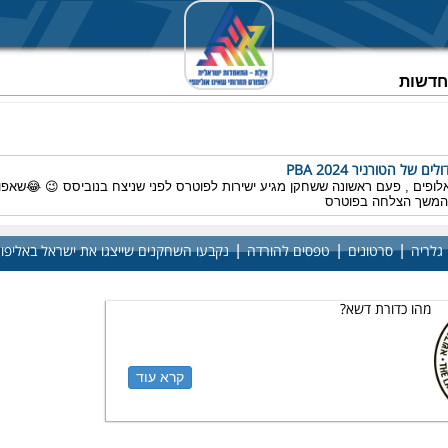
וחדשות
 של הטורניר PBA 2024
אלופים , פעם ראשונה ששחקן מגיע ישירות לפוטרס לפני שניצח בנוביסס 😉 😂שאפו
להמשך הצלחה בפוטרס
|
|
|
גלריה
סרטונים
טפסים להורדה
נקבעו השחקנים שייצגו את ישראל באליפות ה
מהו כדורת דשא?
קרא עוד