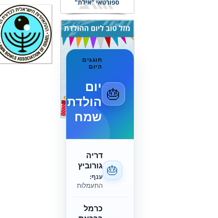
חוגגים
היום
יום
🎂
הולדת
שמח
דריה
גורוביץ
🎂
ענף:
התעמלות
כרמל