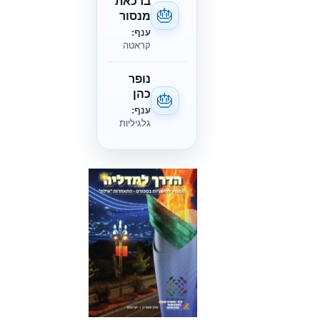
ברכאת
🎂
מנסור
ענף:
קראטה
נופר
כהן
🎂
ענף:
גלגיליות