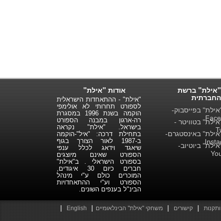
"אילת" ברשת
אודות "אילת"
החברתית
"אילת" - ההתאחדות הישראלית
לספורט תחרותי לא אולימפי
ילת" בפייסבוק-
הוקמה בשנת 1996 במסגרת
Face
רה-ארגון במבנה הספורט
ילת" בטוויטר -
בישראל. "אילת" נקראה
T
ילת" באינסטגרם-
בתחילת דרכה: "איל"-הוקמה
ב-1987 לאור הצורך בגוף
Inst
ילת" ביוטיוב-
שיאגד וידאג לכלל ענפי
Yo
הספורט שאינם מיוצגים
בספורט הישראלי . ב"אילת"
חברים כיום 30 איגודים,
המוכרים כולם ע"י מינהל
הספורט וע"י ההתאחדויות
הבינ"ל בענפים השונים.
|
|
|
|
ותקנות
קישורים
משחקי "אילת" הבינלאומיים
English