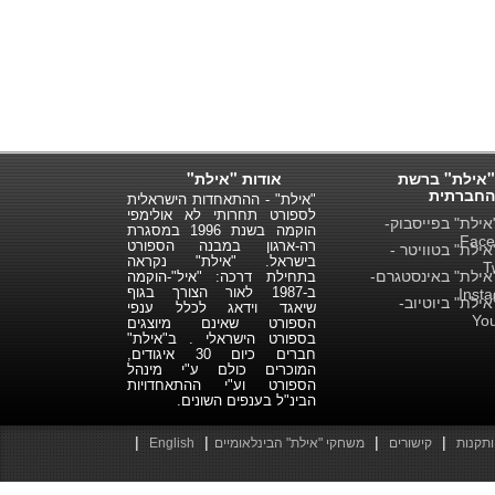
"אילת" ברשת
אודות "אילת"
החברתית
"אילת" - ההתאחדות הישראלית
לספורט תחרותי לא אולימפי
ילת" בפייסבוק-
הוקמה בשנת 1996 במסגרת
Face
רה-ארגון במבנה הספורט
ילת" בטוויטר -
בישראל. "אילת" נקראה
T
ילת" באינסטגרם-
בתחילת דרכה: "איל"-הוקמה
ב-1987 לאור הצורך בגוף
Inst
ילת" ביוטיוב-
שיאגד וידאג לכלל ענפי
Yo
הספורט שאינם מיוצגים
בספורט הישראלי . ב"אילת"
חברים כיום 30 איגודים,
המוכרים כולם ע"י מינהל
הספורט וע"י ההתאחדויות
הבינ"ל בענפים השונים.
|
|
|
|
ותקנות
קישורים
משחקי "אילת" הבינלאומיים
English