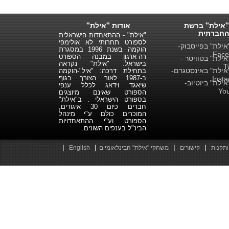
"אילת" ברשת
אודות "אילת"
החברתית
"אילת" - ההתאחדות הישראלית
לספורט תחרותי לא אולימפי
ילת" בפייסבוק-
הוקמה בשנת 1996 במסגרת
Face
רה-ארגון במבנה הספורט
ילת" בטוויטר -
בישראל. "אילת" נקראה
T
ילת" באינסטגרם-
בתחילת דרכה: "איל"-הוקמה
ב-1987 לאור הצורך בגוף
Inst
ילת" ביוטיוב-
שיאגד וידאג לכלל ענפי
Yo
הספורט שאינם מיוצגים
בספורט הישראלי . ב"אילת"
חברים כיום 30 איגודים,
המוכרים כולם ע"י מינהל
הספורט וע"י ההתאחדויות
הבינ"ל בענפים השונים.
|
|
|
|
ותקנות
קישורים
משחקי "אילת" הבינלאומיים
English