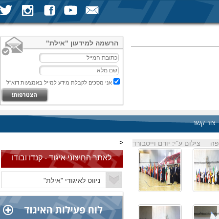
הרשמה למידעון "אילת"
אני מסכים לקבלת מידע למייל באמצעות דוא"ל
צור קשר
<
פה
צילום ע"י: יורם וייסבורד
לאתר החיצוני איגוד - קנדו ובודו