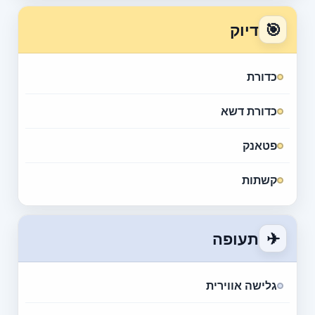
🎯
דיוק
כדורת
כדורת דשא
פטאנק
קשתות
✈
תעופה
גלישה אווירית