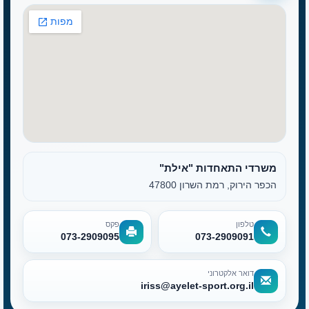
משרדי התאחדות "אילת"
הכפר הירוק, רמת השרון 47800
טלפון
פקס
073-2909095
073-2909091
דואר אלקטרוני
iriss@ayelet-sport.org.il