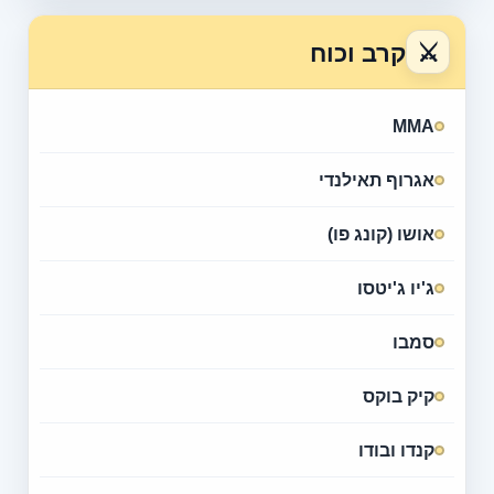
⚔
קרב וכוח
MMA
אגרוף תאילנדי
אושו (קונג פו)
ג'יו ג'יטסו
סמבו
קיק בוקס
קנדו ובודו