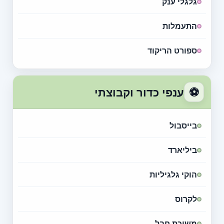
גלגלי ענק
התעמלות
ספורט הריקוד
⚽
ענפי כדור וקבוצתי
בייסבול
ביליארד
הוקי גלגיליות
לקרוס
משיכת חבל