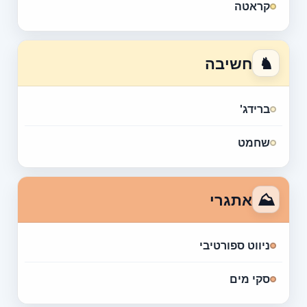
קראטה
♞
חשיבה
ברידג'
שחמט
⛰
אתגרי
ניווט ספורטיבי
סקי מים