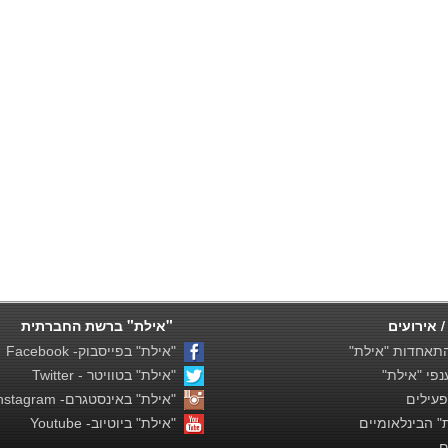
/ אירועים
"אילת" ברשת החברתית
תאחדות "אילת"
"אילת" בפייסבוק- Facebook
פי "אילת"
"אילת" בטוויטר - Twitter
פעילים
"אילת" באינסטגרם- Instagram
 הבינלאומיים
"אילת" ביוטיוב- Youtube
ם