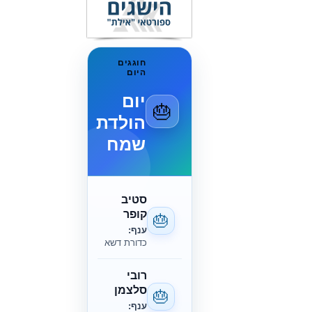
חוגגים
היום
יום
🎂
הולדת
שמח
סטיב
קופר
🎂
ענף:
כדורת דשא
רובי
סלצמן
🎂
ענף: