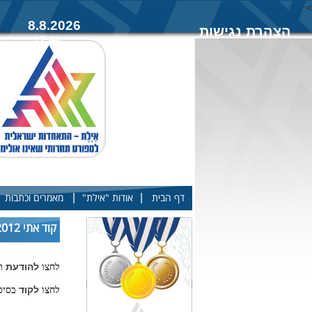
<
8.8.2026
הצהרת נגישות
17:44
|
|
דף הבית
אודות "אילת"
מאמרים וכתבות
קוד אתי 2012 - הודעת ראש מינהל הספורט והקוד האתי
להודעת
לחצו
רא
לקוד
לחצו
בסיס 