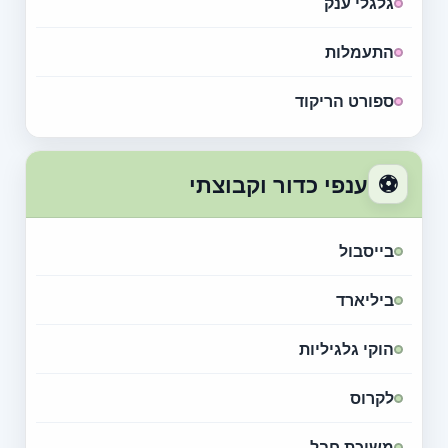
גלגלי ענק
התעמלות
ספורט הריקוד
⚽
ענפי כדור וקבוצתי
בייסבול
ביליארד
הוקי גלגיליות
לקרוס
משיכת חבל