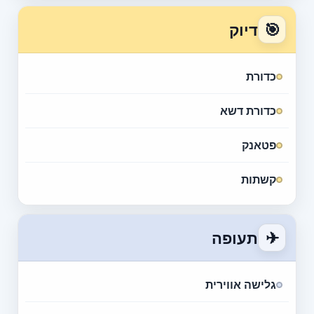
🎯
דיוק
כדורת
כדורת דשא
פטאנק
קשתות
✈
תעופה
גלישה אווירית