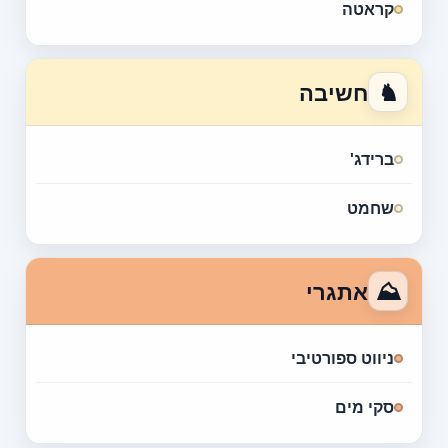
קראטה
♞
חשיבה
ברידג'
שחמט
⛰
אתגרי
ניווט ספורטיבי
סקי מים