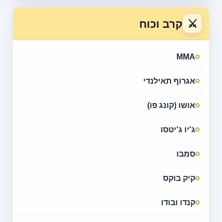
⚔
קרב וכוח
MMA
אגרוף תאילנדי
אושו (קונג פו)
ג'יו ג'יטסו
סמבו
קיק בוקס
קנדו ובודו