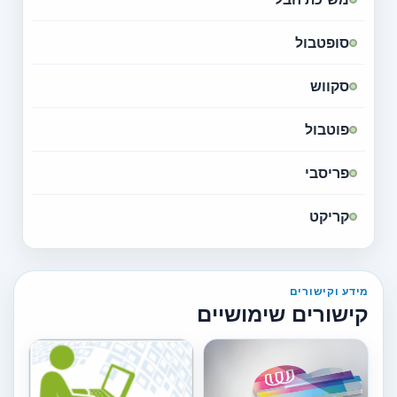
סופטבול
סקווש
פוטבול
פריסבי
קריקט
מידע וקישורים
קישורים שימושיים