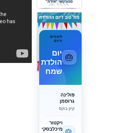
חוגגים
היום
יום
🎂
הולדת
שמח
פולינה
גרוסמן
קיק בוקס
ויקטור
מיכלבסקי
🎂