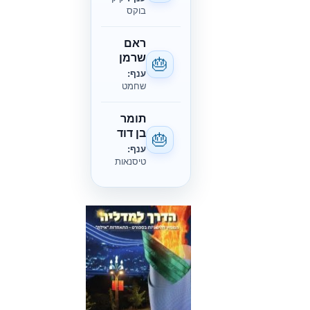
בוקס
ראם
שרמן
🎂
ענף:
שחמט
תומר
בן דוד
🎂
ענף:
טיסנאות