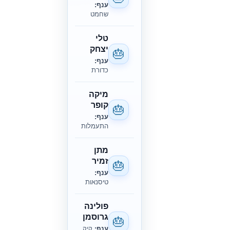
ענף:
שחמט
טלי
יצחק
🎂
ענף:
כדורת
מיקה
קופר
🎂
ענף:
התעמלות
מתן
זמיר
🎂
ענף:
טיסנאות
פולינה
גרוסמן
🎂
ענף:
קיק