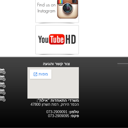
צור קשר והגעה
משרדי התאחדות "אילת":
הכפר הירוק, רמת השרון 47800
טלפון:
073-2909091
פקס:
073-2909095