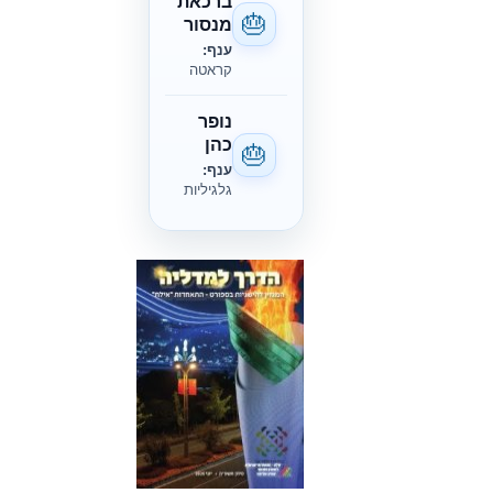
ברכאת
🎂
מנסור
ענף:
קראטה
נופר
כהן
🎂
ענף:
גלגיליות