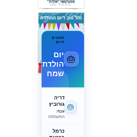
חוגגים
היום
יום
🎂
הולדת
שמח
דריה
גורוביץ
🎂
ענף:
התעמלות
כרמל