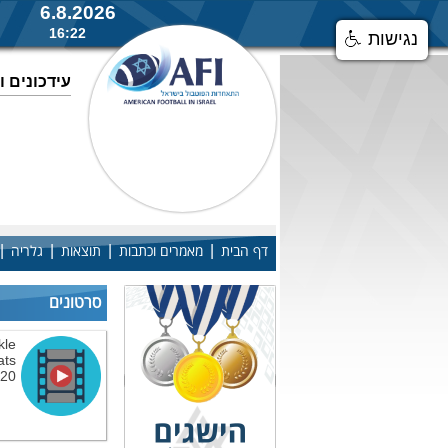
6.8.2026
16:22
נגישות
עידכונים 
|
|
|
|
דף הבית
מאמרים וכתבות
תוצאות
גלריה
סרטונים
kle
ats
 20