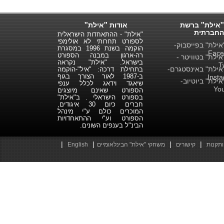
"אילת" ברשת
אודות "אילת"
החברתית
"אילת" - ההתאחדות הישראלית
לספורט תחרותי לא אולימפי
ילת" בפייסבוק-
הוקמה בשנת 1996 במסגרת
Face
רה-ארגון במבנה הספורט
ילת" בטוויטר -
בישראל. "אילת" נקראה
T
ילת" באינסטגרם-
בתחילת דרכה: "איל"-הוקמה
ב-1987 לאור הצורך בגוף
Inst
ילת" ביוטיוב-
שיאגד וידאג לכלל ענפי
Yo
הספורט שאינם מיוצגים
בספורט הישראלי . ב"אילת"
חברים כיום 30 איגודים,
המוכרים כולם ע"י מינהל
הספורט וע"י ההתאחדויות
הבינ"ל בענפים השונים.
|
|
|
|
ותקנות
קישורים
משחקי "אילת" הבינלאומיים
English