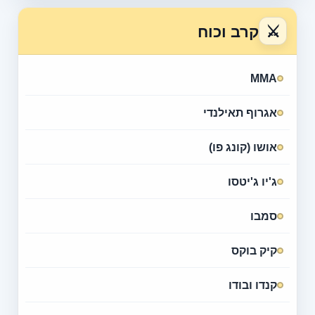
⚔
קרב וכוח
MMA
אגרוף תאילנדי
אושו (קונג פו)
ג'יו ג'יטסו
סמבו
קיק בוקס
קנדו ובודו