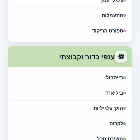
גלגלי ענק
התעמלות
ספורט הריקוד
⚽
ענפי כדור וקבוצתי
בייסבול
ביליארד
הוקי גלגיליות
לקרוס
משיכת חבל