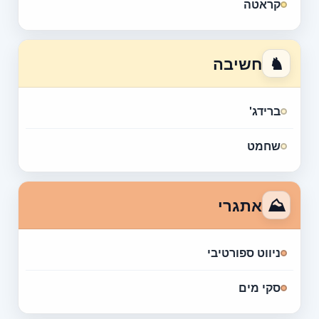
קראטה
♞
חשיבה
ברידג'
שחמט
⛰
אתגרי
ניווט ספורטיבי
סקי מים