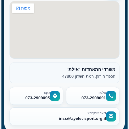
משרדי התאחדות "אילת"
הכפר הירוק, רמת השרון 47800
טלפון
פקס
073-2909095
073-2909091
דואר אלקטרוני
iriss@ayelet-sport.org.il