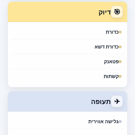
🎯
דיוק
כדורת
כדורת דשא
פטאנק
קשתות
✈
תעופה
גלישה אווירית